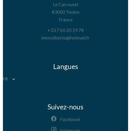
Le Carrousel
83000
Toulon
France
+33 7 60 20 19 74
immoliberte@hotmail.fr
Langues
FR
Suivez-nous
Facebook
Instagram