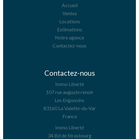
Accueil
Ventes
Locations
Estimations
Notre agence
Contactez-nous
Contactez-nous
Immo Liberté
107 rue auguste renoir
Les Engouvins
83160
La Valette-du-Var
France
Immo Liberté
34 Bd de Strasbourg