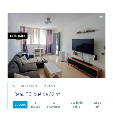
Exclusivité
APPARTEMENT, TOULON
Beau T3 loué de 52 m²
3
2
1 salle de
52.15
90 000 €
pièces
chambres
bains
m²