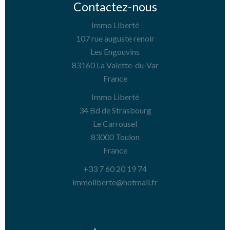
Contactez-nous
Immo Liberté
107 rue auguste renoir
Les Engouvins
83160
La Valette-du-Var
France
Immo Liberté
34 Bd de Strasbourg
Le Carrousel
83000
Toulon
France
+33 7 60 20 19 74
immoliberte@hotmail.fr