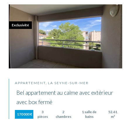
Exclusivité
APPARTEMENT, LA SEYNE-SUR-MER
Bel appartement au calme avec extérieur
avec box fermé
3
2
1 salle de
52.61
170 000 €
pièces
chambres
bains
m²