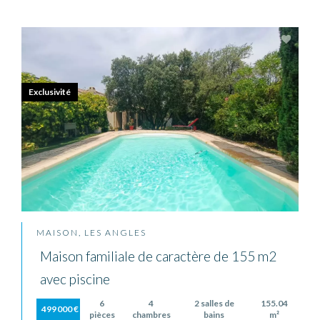
Exclusivité
MAISON, LES ANGLES
Maison familiale de caractère de 155 m2
avec piscine
6
4
2 salles de
155.04
499 000 €
pièces
chambres
bains
m²