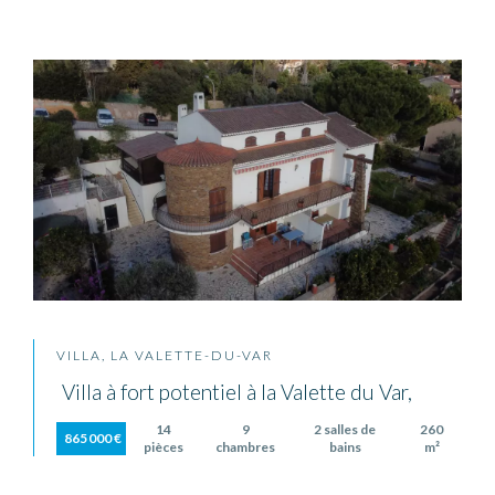
VILLA, LA VALETTE-DU-VAR
Villa à fort potentiel à la Valette du Var,
14
9
2 salles de
260
865 000 €
pièces
chambres
bains
m²