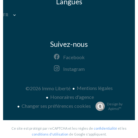
Langues
FR
Suivez-nous
Facebook
Instagram
Mentions légales
©2026 Immo Liberté
Honoraires d'agence
Design by
Changer ses préférences cookies
Apimo™
Ce site est protégé par reCAPTCHA et les règles de
confidentialité
et les
conditions d'utilisation
de Google s'appliquent.