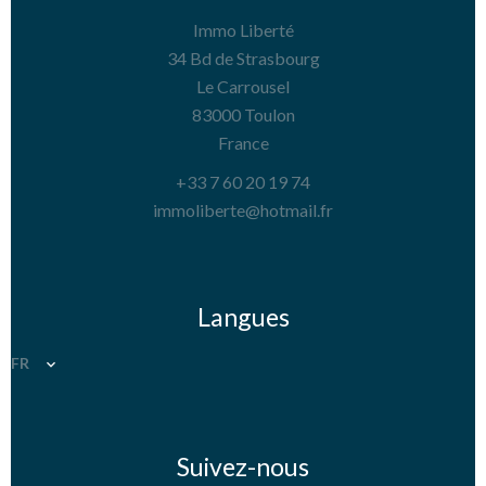
Immo Liberté
34 Bd de Strasbourg
Le Carrousel
83000
Toulon
France
+33 7 60 20 19 74
immoliberte@hotmail.fr
Langues
FR
Suivez-nous