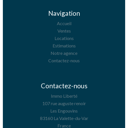
Navigation
Accueil
Ventes
Locations
Estimations
Notre agence
Contactez-nous
Contactez-nous
Immo Liberté
107 rue auguste renoir
Les Engouvins
83160
La Valette-du-Var
France