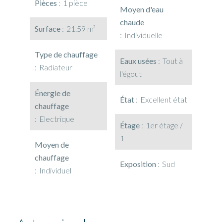
Pièces
1 pièce
Moyen d'eau
chaude
Surface
21.59 m²
Individuelle
Type de chauffage
Eaux usées
Tout à
Radiateur
l'égout
Énergie de
État
Excellent état
chauffage
Electrique
Étage
1er étage /
1
Moyen de
chauffage
Exposition
Sud
Individuel