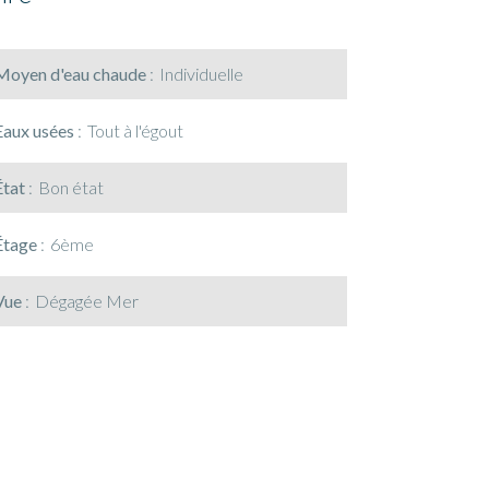
Moyen d'eau chaude
Individuelle
Eaux usées
Tout à l'égout
État
Bon état
Étage
6ème
Vue
Dégagée Mer