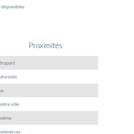
 disponibles
Proximités
éroport
utoroute
us
ntre ville
inéma
ommerces