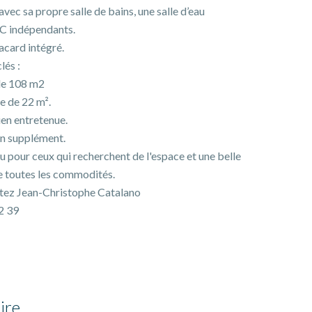
avec sa propre salle de bains, une salle d’eau
C indépendants.
lacard intégré.
lés :
ble 108 m2
e de 22 m².
ien entretenue.
en supplément.
ou pour ceux qui recherchent de l'espace et une belle
e toutes les commodités.
ctez Jean-Christophe Catalano
2 39
ire