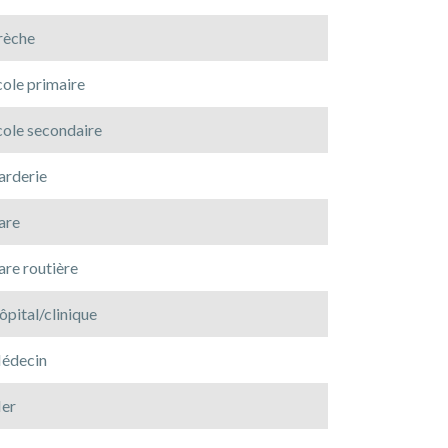
rèche
cole primaire
cole secondaire
arderie
are
are routière
pital/clinique
édecin
er