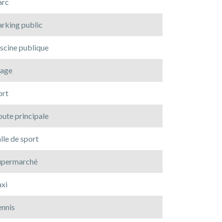
arc
arking public
scine publique
lage
ort
ute principale
lle de sport
upermarché
axi
ennis