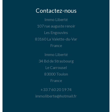
Contactez-nous
Immo Liberté
107 rue auguste renoir
Les Engouvins
83160
La Valette-du-Var
France
Immo Liberté
34 Bd de Strasbourg
Le Carrousel
83000
Toulon
France
+33 7 60 20 19 74
immoliberte@hotmail.fr