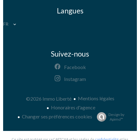
Langues
FR
Suivez-nous
Facebook
Instagram
Mentions légales
©2026 Immo Liberté
Honoraires d'agence
Design by
Changer ses préférences cookies
Apimo™
Ce site est protégé par reCAPTCHA et les règles de
confidentialité
et les