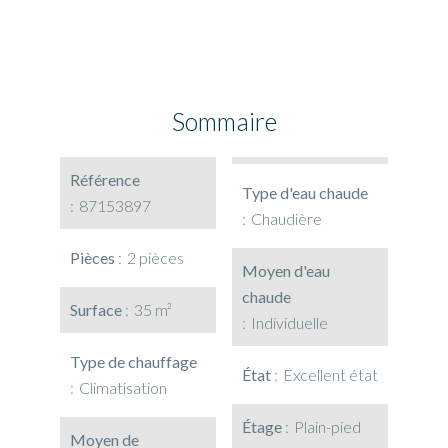
Sommaire
Référence
Type d'eau chaude
87153897
Chaudière
Pièces
2 pièces
Moyen d'eau
chaude
Surface
35 m²
Individuelle
Type de chauffage
État
Excellent état
Climatisation
Étage
Plain-pied
Moyen de