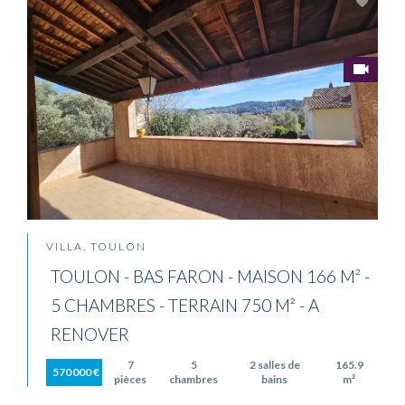
VILLA, TOULON
TOULON - BAS FARON - MAISON 166 M² -
5 CHAMBRES - TERRAIN 750 M² - A
RENOVER
7
5
2 salles de
165.9
570 000 €
pièces
chambres
bains
m²