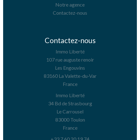
Notre agence
Contactez-nous
Contactez-nous
Immo Liberté
107 rue auguste renoir
Les Engouvins
83160
La Valette-du-Var
France
Immo Liberté
34 Bd de Strasbourg
Le Carrousel
83000
Toulon
France
+33 7 60 20 19 74